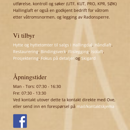
utførelse, kontroll og søker (UTF, KUT, PRO, KPR, SØK)
Hallinglaft er også en godkjent bedrift for våtrom
etter våtromsnormen, og legging av Radonsperre.
Vi tilbyr
Hytte og hyttetomter til salgs i Hallingdal
,
Håndlaft
,
Restaurering
,
Bindingsverk
,
Flislegging
,
Isolaft
,
Prosjektering
,
Fokus på detaljer
og
Skigard
Åpningstider
Man - Tors: 07:30 - 16:30
Fre: 07:30 - 13:30
Ved kontakt utover dette ta kontakt direkte med Ove,
eller send inn en forespørsel på
mail/kontaktskjema