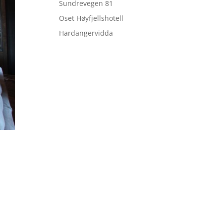
Sundrevegen 81
Oset Høyfjellshotell
Hardangervidda