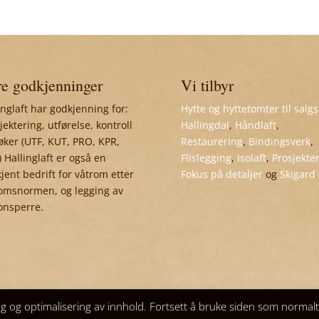
e godkjenninger
Vi tilbyr
inglaft har godkjenning for:
Hytte og hyttetomter til salgs
jektering, utførelse, kontroll
Hallingdal
,
Håndlaft
,
øker (UTF, KUT, PRO, KPR,
Restaurering
,
Bindingsverk
,
 Hallinglaft er også en
Flislegging
,
Isolaft
,
Prosjekte
jent bedrift for våtrom etter
Fokus på detaljer
og
Skigard
omsnormen, og legging av
onsperre.
ng og optimalisering av innhold. Fortsett å bruke siden som normal