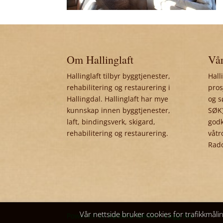
Om Hallinglaft
Vår
Hallinglaft tilbyr byggtjenester,
Hall
rehabilitering og restaurering i
pros
Hallingdal. Hallinglaft har mye
og s
kunnskap innen byggtjenester,
SØK)
laft, bindingsverk, skigard,
godk
rehabilitering og restaurering.
våtr
Rad
Vår nettside bruker cookies for trafikkmåli
Powered by
Optima Media
|
Logg inn