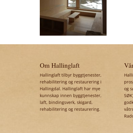
Om Hallinglaft
Vår
Hallinglaft tilbyr byggtjenester,
Hall
rehabilitering og restaurering i
pros
Hallingdal. Hallinglaft har mye
og s
kunnskap innen byggtjenester,
SØK)
laft, bindingsverk, skigard,
godk
rehabilitering og restaurering.
våtr
Rad