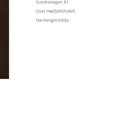
Sundrevegen 81
Oset Høyfjellshotell
Hardangervidda