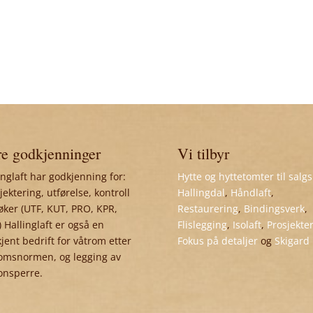
e godkjenninger
Vi tilbyr
inglaft har godkjenning for:
Hytte og hyttetomter til salgs
jektering, utførelse, kontroll
Hallingdal
,
Håndlaft
,
øker (UTF, KUT, PRO, KPR,
Restaurering
,
Bindingsverk
,
 Hallinglaft er også en
Flislegging
,
Isolaft
,
Prosjekte
jent bedrift for våtrom etter
Fokus på detaljer
og
Skigard
omsnormen, og legging av
onsperre.