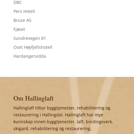
DBC
Pers Hotell
Bruse AS
Fjøset
Sundrevegen 81
Oset Høyfjellshotell
Hardangervidda
Om Hallinglaft
Hallinglaft tilbyr byggtjenester, rehabilitering og
restaurering i Hallingdal. Hallinglaft har mye
kunnskap innen byggtjenester, laft, bindingsverk,
skigard, rehabilitering og restaurering.