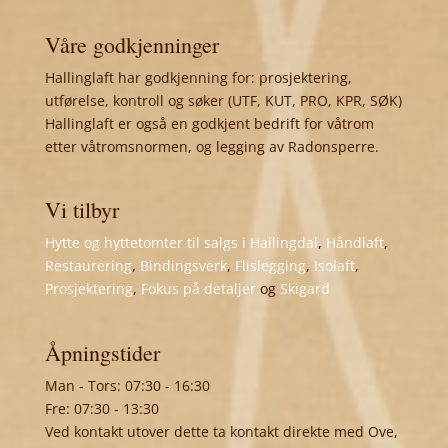
Våre godkjenninger
Hallinglaft har godkjenning for: prosjektering,
utførelse, kontroll og søker (UTF, KUT, PRO, KPR, SØK)
Hallinglaft er også en godkjent bedrift for våtrom
etter våtromsnormen, og legging av Radonsperre.
Vi tilbyr
Hytte og hyttetomter til salgs i Hallingdal
,
Håndlaft
,
Restaurering
,
Bindingsverk
,
Flislegging
,
Isolaft
,
Prosjektering
,
Fokus på detaljer
og
Skigard
Åpningstider
Man - Tors: 07:30 - 16:30
Fre: 07:30 - 13:30
Ved kontakt utover dette ta kontakt direkte med Ove,