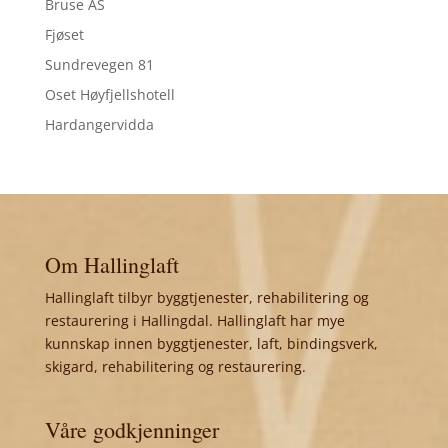
Bruse AS
Fjøset
Sundrevegen 81
Oset Høyfjellshotell
Hardangervidda
Om Hallinglaft
Hallinglaft tilbyr byggtjenester, rehabilitering og
restaurering i Hallingdal. Hallinglaft har mye
kunnskap innen byggtjenester, laft, bindingsverk,
skigard, rehabilitering og restaurering.
Våre godkjenninger