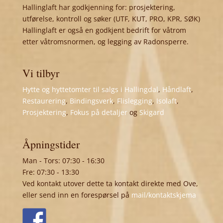
Hallinglaft har godkjenning for: prosjektering,
utførelse, kontroll og søker (UTF, KUT, PRO, KPR, SØK)
Hallinglaft er også en godkjent bedrift for våtrom
etter våtromsnormen, og legging av Radonsperre.
Vi tilbyr
Hytte og hyttetomter til salgs i Hallingdal
,
Håndlaft
,
Restaurering
,
Bindingsverk
,
Flislegging
,
Isolaft
,
Prosjektering
,
Fokus på detaljer
og
Skigard
Åpningstider
Man - Tors: 07:30 - 16:30
Fre: 07:30 - 13:30
Ved kontakt utover dette ta kontakt direkte med Ove,
eller send inn en forespørsel på
mail/kontaktskjema