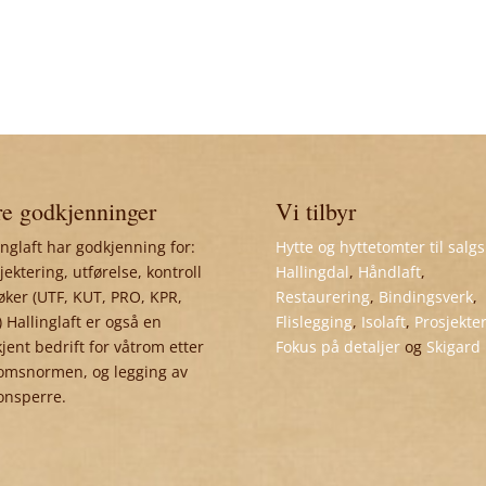
e godkjenninger
Vi tilbyr
inglaft har godkjenning for:
Hytte og hyttetomter til salgs
jektering, utførelse, kontroll
Hallingdal
,
Håndlaft
,
øker (UTF, KUT, PRO, KPR,
Restaurering
,
Bindingsverk
,
 Hallinglaft er også en
Flislegging
,
Isolaft
,
Prosjekte
jent bedrift for våtrom etter
Fokus på detaljer
og
Skigard
omsnormen, og legging av
onsperre.