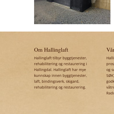
Om Hallinglaft
Vår
Hallinglaft tilbyr byggtjenester,
Hall
rehabilitering og restaurering i
pros
Hallingdal. Hallinglaft har mye
og s
kunnskap innen byggtjenester,
SØK)
laft, bindingsverk, skigard,
godk
rehabilitering og restaurering.
våtr
Rad