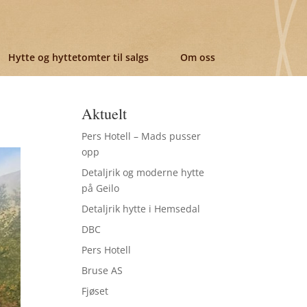
Hytte og hyttetomter til salgs
Om oss
Aktuelt
Pers Hotell – Mads pusser
opp
Detaljrik og moderne hytte
på Geilo
Detaljrik hytte i Hemsedal
DBC
Pers Hotell
Bruse AS
Fjøset