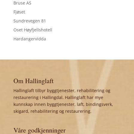
Bruse AS
Fjøset
Sundrevegen 81
Oset Høyfjellshotell
Hardangervidda
Om Hallinglaft
Hallinglaft tilbyr byggtjenester, rehabilitering og
restaurering i Hallingdal. Hallinglaft har mye
kunnskap innen byggtjenester, laft, bindingsverk,
skigard, rehabilitering og restaurering.
Våre godkjenninger