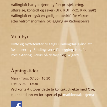
Hallinglaft har godkjenning for: prosjektering,
utførelse, kontroll og søker (UTF, KUT, PRO, KPR, SØK)
Hallinglaft er også en godkjent bedrift for våtrom
etter våtromsnormen, og legging av Radonsperre.
Vi tilbyr
Hytte og hyttetomter til salgs i Hallingdal
,
Håndlaft
,
Restaurering
,
Bindingsverk
,
Flislegging
,
Isolaft
,
Prosjektering
,
Fokus på detaljer
og
Skigard
Åpningstider
Man - Tors: 07:30 - 16:30
Fre: 07:30 - 13:30
Ved kontakt utover dette ta kontakt direkte med Ove,
eller send inn en forespørsel på
mail/kontaktskjema