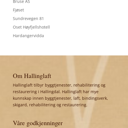
Bruse AS
Fjøset
Sundrevegen 81
Oset Høyfjellshotell
Hardangervidda
Om Hallinglaft
Hallinglaft tilbyr byggtjenester, rehabilitering og
restaurering i Hallingdal. Hallinglaft har mye
kunnskap innen byggtjenester, laft, bindingsverk,
skigard, rehabilitering og restaurering.
Våre godkjenninger