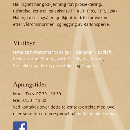
Hallinglaft har godkjenning for: prosjektering,
utførelse, kontroll og søker (UTF, KUT, PRO, KPR, SØK)
Hallinglaft er også en godkjent bedrift for våtrom
etter våtromsnormen, og legging av Radonsperre.
Vi tilbyr
Hytte og hyttetomter til salgs i Hallingdal
,
Håndlaft
,
Restaurering
,
Bindingsverk
,
Flislegging
,
Isolaft
,
Prosjektering
,
Fokus på detaljer
og
Skigard
Åpningstider
Man - Tors: 07:30 - 16:30
Fre: 07:30 - 13:30
Ved kontakt utover dette ta kontakt direkte med Ove,
eller send inn en forespørsel på
mail/kontaktskjema