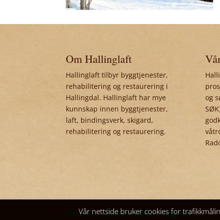
Om Hallinglaft
Vår
Hallinglaft tilbyr byggtjenester,
Hall
rehabilitering og restaurering i
pros
Hallingdal. Hallinglaft har mye
og s
kunnskap innen byggtjenester,
SØK)
laft, bindingsverk, skigard,
godk
rehabilitering og restaurering.
våtr
Rad
Vår nettside bruker cookies for trafikkmåli
Powered by
Optima Media
|
Logg inn