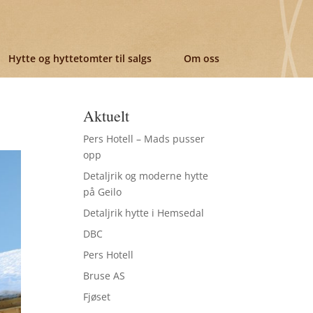
Hytte og hyttetomter til salgs
Om oss
Aktuelt
Pers Hotell – Mads pusser
opp
Detaljrik og moderne hytte
på Geilo
Detaljrik hytte i Hemsedal
DBC
Pers Hotell
Bruse AS
Fjøset