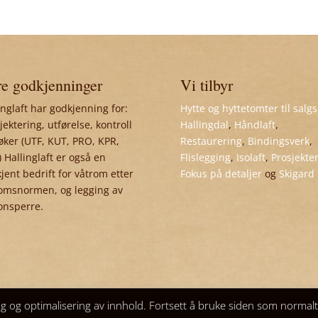
e godkjenninger
Vi tilbyr
inglaft har godkjenning for:
Hytte og hyttetomter til salgs
jektering, utførelse, kontroll
Hallingdal
,
Håndlaft
,
øker (UTF, KUT, PRO, KPR,
Restaurering
,
Bindingsverk
,
 Hallinglaft er også en
Flislegging
,
Isolaft
,
Prosjekte
jent bedrift for våtrom etter
Fokus på detaljer
og
Skigard
omsnormen, og legging av
onsperre.
ng og optimalisering av innhold. Fortsett å bruke siden som normal