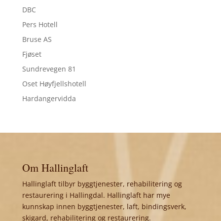
DBC
Pers Hotell
Bruse AS
Fjøset
Sundrevegen 81
Oset Høyfjellshotell
Hardangervidda
Om Hallinglaft
Hallinglaft tilbyr byggtjenester, rehabilitering og
restaurering i Hallingdal. Hallinglaft har mye
kunnskap innen byggtjenester, laft, bindingsverk,
skigard, rehabilitering og restaurering.