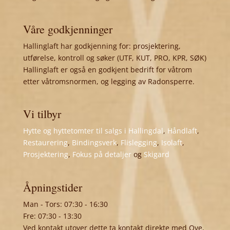
Våre godkjenninger
Hallinglaft har godkjenning for: prosjektering,
utførelse, kontroll og søker (UTF, KUT, PRO, KPR, SØK)
Hallinglaft er også en godkjent bedrift for våtrom
etter våtromsnormen, og legging av Radonsperre.
Vi tilbyr
Hytte og hyttetomter til salgs i Hallingdal
,
Håndlaft
,
Restaurering
,
Bindingsverk
,
Flislegging
,
Isolaft
,
Prosjektering
,
Fokus på detaljer
og
Skigard
Åpningstider
Man - Tors: 07:30 - 16:30
Fre: 07:30 - 13:30
Ved kontakt utover dette ta kontakt direkte med Ove,