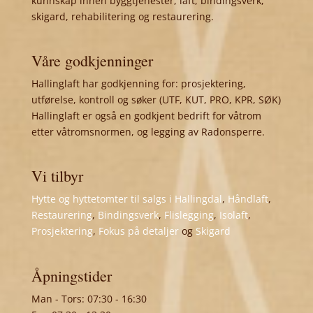
kunnskap innen byggtjenester, laft, bindingsverk,
skigard, rehabilitering og restaurering.
Våre godkjenninger
Hallinglaft har godkjenning for: prosjektering,
utførelse, kontroll og søker (UTF, KUT, PRO, KPR, SØK)
Hallinglaft er også en godkjent bedrift for våtrom
etter våtromsnormen, og legging av Radonsperre.
Vi tilbyr
Hytte og hyttetomter til salgs i Hallingdal
,
Håndlaft
,
Restaurering
,
Bindingsverk
,
Flislegging
,
Isolaft
,
Prosjektering
,
Fokus på detaljer
og
Skigard
Åpningstider
Man - Tors: 07:30 - 16:30