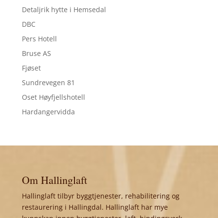
Detaljrik hytte i Hemsedal
DBC
Pers Hotell
Bruse AS
Fjøset
Sundrevegen 81
Oset Høyfjellshotell
Hardangervidda
Om Hallinglaft
Hallinglaft tilbyr byggtjenester, rehabilitering og
restaurering i Hallingdal. Hallinglaft har mye