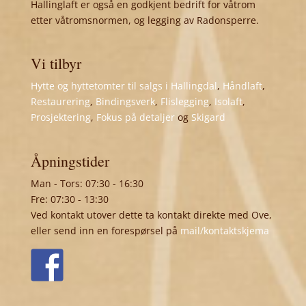
Hallinglaft er også en godkjent bedrift for våtrom
etter våtromsnormen, og legging av Radonsperre.
Vi tilbyr
Hytte og hyttetomter til salgs i Hallingdal
,
Håndlaft
,
Restaurering
,
Bindingsverk
,
Flislegging
,
Isolaft
,
Prosjektering
,
Fokus på detaljer
og
Skigard
Åpningstider
Man - Tors: 07:30 - 16:30
Fre: 07:30 - 13:30
Ved kontakt utover dette ta kontakt direkte med Ove,
eller send inn en forespørsel på
mail/kontaktskjema