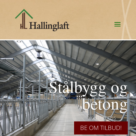
Stålbygg og
betong
KONTAKT OSS
BE OM TILBUD!