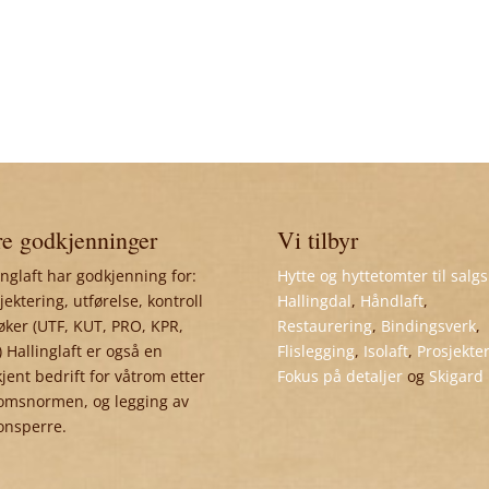
e godkjenninger
Vi tilbyr
inglaft har godkjenning for:
Hytte og hyttetomter til salgs
jektering, utførelse, kontroll
Hallingdal
,
Håndlaft
,
øker (UTF, KUT, PRO, KPR,
Restaurering
,
Bindingsverk
,
 Hallinglaft er også en
Flislegging
,
Isolaft
,
Prosjekte
jent bedrift for våtrom etter
Fokus på detaljer
og
Skigard
omsnormen, og legging av
onsperre.