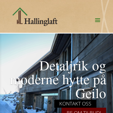
Detaljrik og
moderne hytte på
Geilo
KONTAKT OSS
BE OM TILBUD!