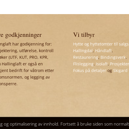
e godkjenninger
Vi tilbyr
inglaft har godkjenning for:
Hytte og hyttetomter til salgs
jektering, utførelse, kontroll
Hallingdal
,
Håndlaft
,
øker (UTF, KUT, PRO, KPR,
Restaurering
,
Bindingsverk
,
 Hallinglaft er også en
Flislegging
,
Isolaft
,
Prosjekte
jent bedrift for våtrom etter
Fokus på detaljer
og
Skigard
omsnormen, og legging av
onsperre.
ng og optimalisering av innhold. Fortsett å bruke siden som normal