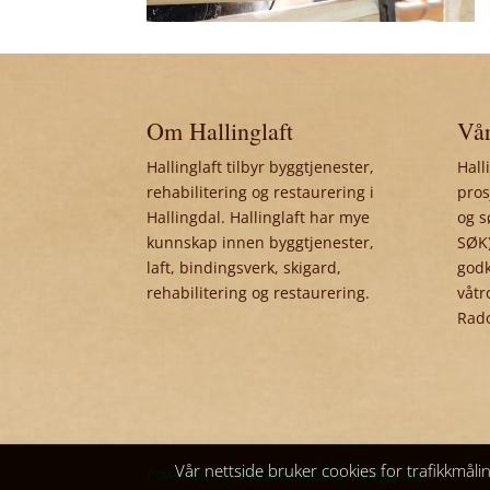
Om Hallinglaft
Vår
Hallinglaft tilbyr byggtjenester,
Hall
rehabilitering og restaurering i
pros
Hallingdal. Hallinglaft har mye
og s
kunnskap innen byggtjenester,
SØK)
laft, bindingsverk, skigard,
godk
rehabilitering og restaurering.
våtr
Rad
Vår nettside bruker cookies for trafikkmåli
Powered by
Optima Media
|
Logg inn