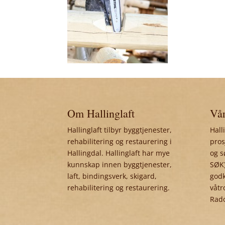
Om Hallinglaft
Vår
Hallinglaft tilbyr byggtjenester,
Hall
rehabilitering og restaurering i
pros
Hallingdal. Hallinglaft har mye
og s
kunnskap innen byggtjenester,
SØK)
laft, bindingsverk, skigard,
godk
rehabilitering og restaurering.
våtr
Rad