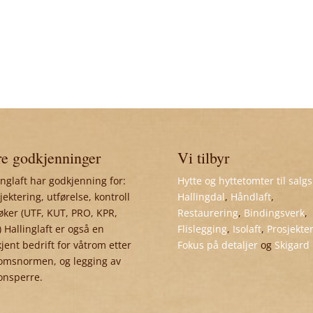
e godkjenninger
Vi tilbyr
inglaft har godkjenning for:
Hytte og hyttetomter til salgs
jektering, utførelse, kontroll
Hallingdal
,
Håndlaft
,
øker (UTF, KUT, PRO, KPR,
Restaurering
,
Bindingsverk
,
 Hallinglaft er også en
Flislegging
,
Isolaft
,
Prosjekte
jent bedrift for våtrom etter
Fokus på detaljer
og
Skigard
omsnormen, og legging av
onsperre.