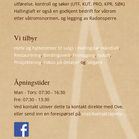
utførelse, kontroll og søker (UTF, KUT, PRO, KPR, SØK)
Hallinglaft er også en godkjent bedrift for våtrom
etter våtromsnormen, og legging av Radonsperre.
Vi tilbyr
Hytte og hyttetomter til salgs i Hallingdal
,
Håndlaft
,
Restaurering
,
Bindingsverk
,
Flislegging
,
Isolaft
,
Prosjektering
,
Fokus på detaljer
og
Skigard
Åpningstider
Man - Tors: 07:30 - 16:30
Fre: 07:30 - 13:30
Ved kontakt utover dette ta kontakt direkte med Ove,
eller send inn en forespørsel på
mail/kontaktskjema