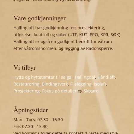
Våre godkjenninger
Hallinglaft har godkjenning for: prosjektering,
utførelse, kontroll og søker (UTF, KUT, PRO, KPR, SØK)
Hallinglaft er også en godkjent bedrift for våtrom
etter våtromsnormen, og legging av Radonsperre.
Vi tilbyr
Hytte og hyttetomter til salgs i Hallingdal
,
Håndlaft
,
Restaurering
,
Bindingsverk
,
Flislegging
,
Isolaft
,
Prosjektering
,
Fokus på detaljer
og
Skigard
Åpningstider
Man - Tors: 07:30 - 16:30
Fre: 07:30 - 13:30
Ved kontakt utover dette ta kontakt direkte med Ove,