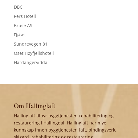
DBC
Pers Hotell
Bruse AS
Fjøset
Sundrevegen 81
Oset Høyfjellshotell
Hardangervidda
Om Hallinglaft
Hallinglaft tilbyr byggtjenester, rehabilitering og
restaurering i Hallingdal. Hallinglaft har mye
kunnskap innen byggtjenester, laft, bindingsverk,
skigard, rehabilitering og restaurering.