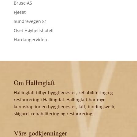
Bruse AS
Fjøset
Sundrevegen 81
Oset Høyfjellshotell
Hardangervidda
Om Hallinglaft
Hallinglaft tilbyr byggtjenester, rehabilitering og
restaurering i Hallingdal. Hallinglaft har mye
kunnskap innen byggtjenester, laft, bindingsverk,
skigard, rehabilitering og restaurering.
Våre godkjenninger