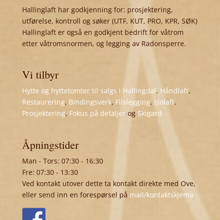
Hallinglaft har godkjenning for: prosjektering,
utførelse, kontroll og søker (UTF, KUT, PRO, KPR, SØK)
Hallinglaft er også en godkjent bedrift for våtrom
etter våtromsnormen, og legging av Radonsperre.
Vi tilbyr
Hytte og hyttetomter til salgs i Hallingdal
,
Håndlaft
,
Restaurering
,
Bindingsverk
,
Flislegging
,
Isolaft
,
Prosjektering
,
Fokus på detaljer
og
Skigard
Åpningstider
Man - Tors: 07:30 - 16:30
Fre: 07:30 - 13:30
Ved kontakt utover dette ta kontakt direkte med Ove,
eller send inn en forespørsel på
mail/kontaktskjema