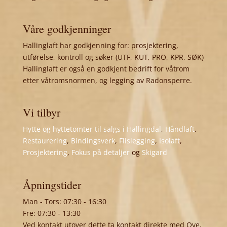
Våre godkjenninger
Hallinglaft har godkjenning for: prosjektering,
utførelse, kontroll og søker (UTF, KUT, PRO, KPR, SØK)
Hallinglaft er også en godkjent bedrift for våtrom
etter våtromsnormen, og legging av Radonsperre.
Vi tilbyr
Hytte og hyttetomter til salgs i Hallingdal
,
Håndlaft
,
Restaurering
,
Bindingsverk
,
Flislegging
,
Isolaft
,
Prosjektering
,
Fokus på detaljer
og
Skigard
Åpningstider
Man - Tors: 07:30 - 16:30
Fre: 07:30 - 13:30
Ved kontakt utover dette ta kontakt direkte med Ove,