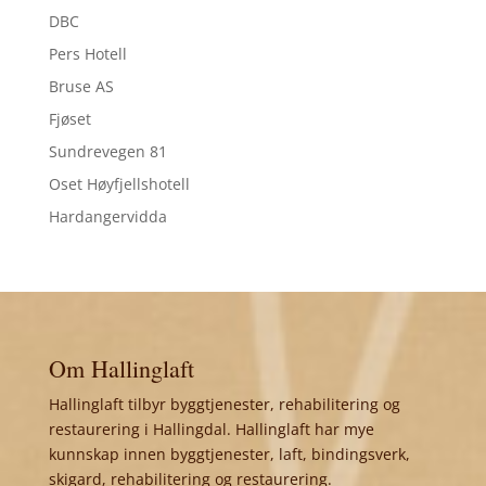
DBC
Pers Hotell
Bruse AS
Fjøset
Sundrevegen 81
Oset Høyfjellshotell
Hardangervidda
Om Hallinglaft
Hallinglaft tilbyr byggtjenester, rehabilitering og
restaurering i Hallingdal. Hallinglaft har mye
kunnskap innen byggtjenester, laft, bindingsverk,
skigard, rehabilitering og restaurering.