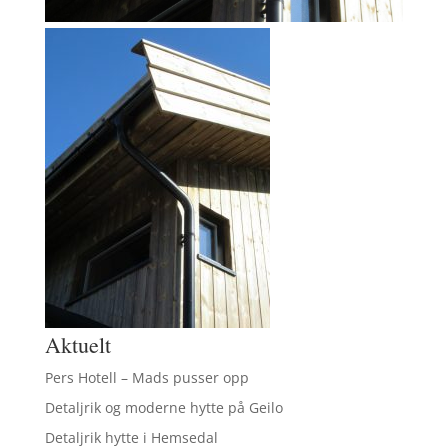
Aktuelt
Pers Hotell – Mads pusser opp
Detaljrik og moderne hytte på Geilo
Detaljrik hytte i Hemsedal