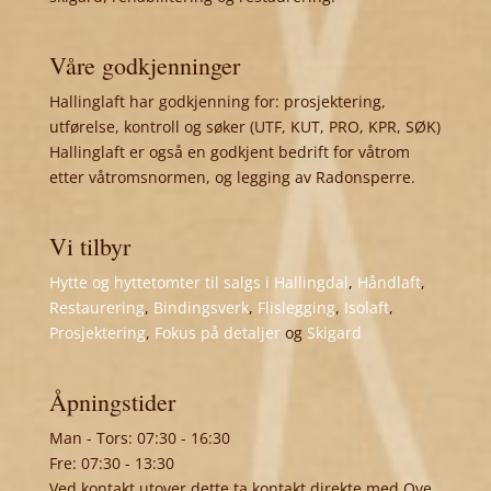
Våre godkjenninger
Hallinglaft har godkjenning for: prosjektering,
utførelse, kontroll og søker (UTF, KUT, PRO, KPR, SØK)
Hallinglaft er også en godkjent bedrift for våtrom
etter våtromsnormen, og legging av Radonsperre.
Vi tilbyr
Hytte og hyttetomter til salgs i Hallingdal
,
Håndlaft
,
Restaurering
,
Bindingsverk
,
Flislegging
,
Isolaft
,
Prosjektering
,
Fokus på detaljer
og
Skigard
Åpningstider
Man - Tors: 07:30 - 16:30
Fre: 07:30 - 13:30
Ved kontakt utover dette ta kontakt direkte med Ove,