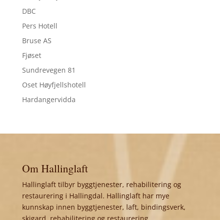
DBC
Pers Hotell
Bruse AS
Fjøset
Sundrevegen 81
Oset Høyfjellshotell
Hardangervidda
Om Hallinglaft
Hallinglaft tilbyr byggtjenester, rehabilitering og
restaurering i Hallingdal. Hallinglaft har mye
kunnskap innen byggtjenester, laft, bindingsverk,
skigard, rehabilitering og restaurering.