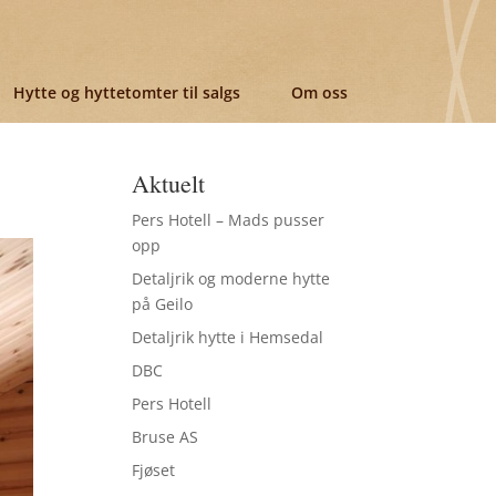
Hytte og hyttetomter til salgs
Om oss
Aktuelt
Pers Hotell – Mads pusser
opp
Detaljrik og moderne hytte
på Geilo
Detaljrik hytte i Hemsedal
DBC
Pers Hotell
Bruse AS
Fjøset