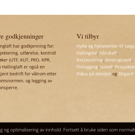
e godkjenninger
Vi tilbyr
inglaft har godkjenning for:
Hytte og hyttetomter til salgs
jektering, utførelse, kontroll
Hallingdal
,
Håndlaft
,
øker (UTF, KUT, PRO, KPR,
Restaurering
,
Bindingsverk
,
 Hallinglaft er også en
Flislegging
,
Isolaft
,
Prosjekte
jent bedrift for våtrom etter
Fokus på detaljer
og
Skigard
omsnormen, og legging av
onsperre.
ng og optimalisering av innhold. Fortsett å bruke siden som normal