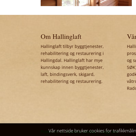
Om Hallinglaft
Vår
Hallinglaft tilbyr byggtjenester,
Hall
rehabilitering og restaurering i
pros
Hallingdal. Hallinglaft har mye
og s
kunnskap innen byggtjenester,
SØK)
laft, bindingsverk, skigard,
godk
rehabilitering og restaurering.
våtr
Rad
Vår nettside bruker cookies for trafikkmåli
Powered by
Optima Media
|
Logg inn