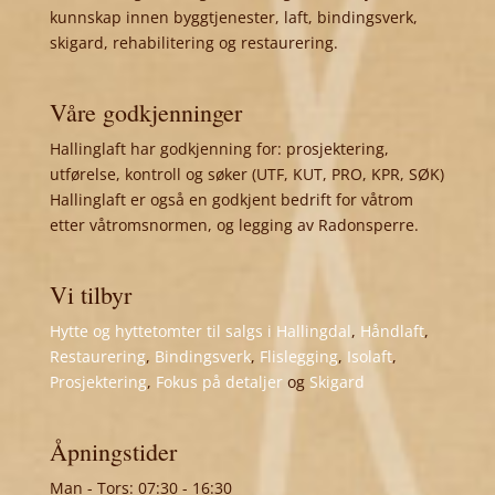
kunnskap innen byggtjenester, laft, bindingsverk,
skigard, rehabilitering og restaurering.
Våre godkjenninger
Hallinglaft har godkjenning for: prosjektering,
utførelse, kontroll og søker (UTF, KUT, PRO, KPR, SØK)
Hallinglaft er også en godkjent bedrift for våtrom
etter våtromsnormen, og legging av Radonsperre.
Vi tilbyr
Hytte og hyttetomter til salgs i Hallingdal
,
Håndlaft
,
Restaurering
,
Bindingsverk
,
Flislegging
,
Isolaft
,
Prosjektering
,
Fokus på detaljer
og
Skigard
Åpningstider
Man - Tors: 07:30 - 16:30