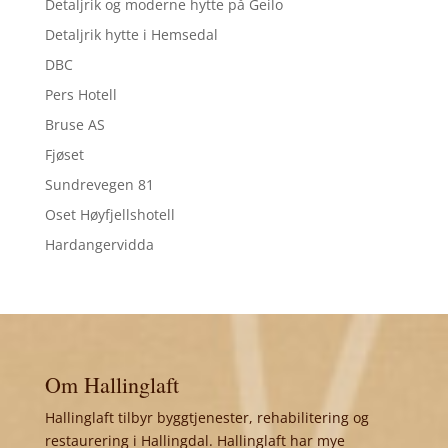
Detaljrik og moderne hytte på Geilo
Detaljrik hytte i Hemsedal
DBC
Pers Hotell
Bruse AS
Fjøset
Sundrevegen 81
Oset Høyfjellshotell
Hardangervidda
Om Hallinglaft
Hallinglaft tilbyr byggtjenester, rehabilitering og
restaurering i Hallingdal. Hallinglaft har mye