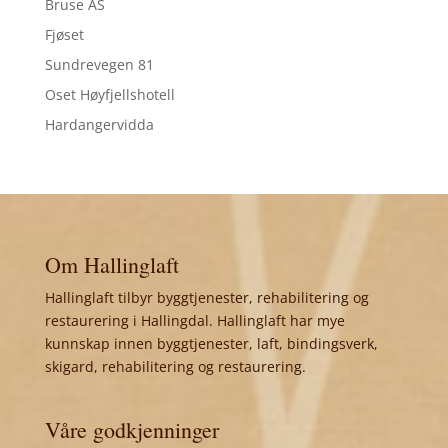
Bruse AS
Fjøset
Sundrevegen 81
Oset Høyfjellshotell
Hardangervidda
Om Hallinglaft
Hallinglaft tilbyr byggtjenester, rehabilitering og
restaurering i Hallingdal. Hallinglaft har mye
kunnskap innen byggtjenester, laft, bindingsverk,
skigard, rehabilitering og restaurering.
Våre godkjenninger