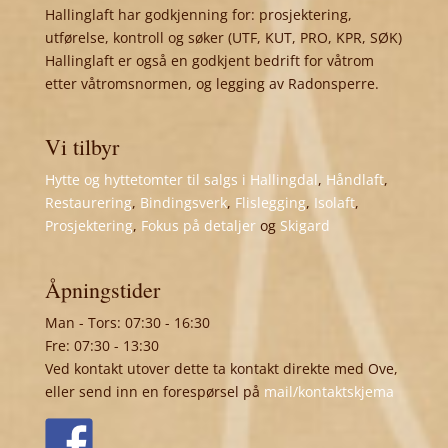
Hallinglaft har godkjenning for: prosjektering,
utførelse, kontroll og søker (UTF, KUT, PRO, KPR, SØK)
Hallinglaft er også en godkjent bedrift for våtrom
etter våtromsnormen, og legging av Radonsperre.
Vi tilbyr
Hytte og hyttetomter til salgs i Hallingdal
,
Håndlaft
,
Restaurering
,
Bindingsverk
,
Flislegging
,
Isolaft
,
Prosjektering
,
Fokus på detaljer
og
Skigard
Åpningstider
Man - Tors: 07:30 - 16:30
Fre: 07:30 - 13:30
Ved kontakt utover dette ta kontakt direkte med Ove,
eller send inn en forespørsel på
mail/kontaktskjema