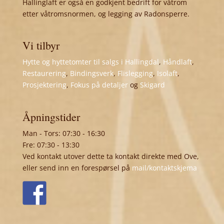
Hallinglaft er også en godkjent bedrift for våtrom
etter våtromsnormen, og legging av Radonsperre.
Vi tilbyr
Hytte og hyttetomter til salgs i Hallingdal
,
Håndlaft
,
Restaurering
,
Bindingsverk
,
Flislegging
,
Isolaft
,
Prosjektering
,
Fokus på detaljer
og
Skigard
Åpningstider
Man - Tors: 07:30 - 16:30
Fre: 07:30 - 13:30
Ved kontakt utover dette ta kontakt direkte med Ove,
eller send inn en forespørsel på
mail/kontaktskjema