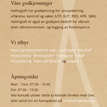
Våre godkjenninger
Hallinglaft har godkjenning for: prosjektering,
utførelse, kontroll og søker (UTF, KUT, PRO, KPR, SØK)
Hallinglaft er også en godkjent bedrift for våtrom
etter våtromsnormen, og legging av Radonsperre.
Vi tilbyr
Hytte og hyttetomter til salgs i Hallingdal
,
Håndlaft
,
Restaurering
,
Bindingsverk
,
Flislegging
,
Isolaft
,
Prosjektering
,
Fokus på detaljer
og
Skigard
Åpningstider
Man - Tors: 07:30 - 16:30
Fre: 07:30 - 13:30
Ved kontakt utover dette ta kontakt direkte med Ove,
eller send inn en forespørsel på
mail/kontaktskjema