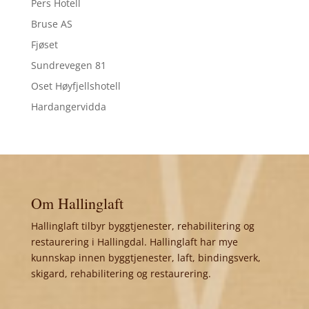
Pers Hotell
Bruse AS
Fjøset
Sundrevegen 81
Oset Høyfjellshotell
Hardangervidda
Om Hallinglaft
Hallinglaft tilbyr byggtjenester, rehabilitering og
restaurering i Hallingdal. Hallinglaft har mye
kunnskap innen byggtjenester, laft, bindingsverk,
skigard, rehabilitering og restaurering.