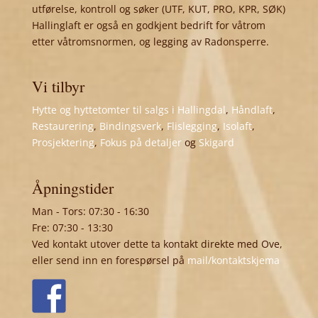
utførelse, kontroll og søker (UTF, KUT, PRO, KPR, SØK)
Hallinglaft er også en godkjent bedrift for våtrom
etter våtromsnormen, og legging av Radonsperre.
Vi tilbyr
Hytte og hyttetomter til salgs i Hallingdal
,
Håndlaft
,
Restaurering
,
Bindingsverk
,
Flislegging
,
Isolaft
,
Prosjektering
,
Fokus på detaljer
og
Skigard
Åpningstider
Man - Tors: 07:30 - 16:30
Fre: 07:30 - 13:30
Ved kontakt utover dette ta kontakt direkte med Ove,
eller send inn en forespørsel på
mail/kontaktskjema