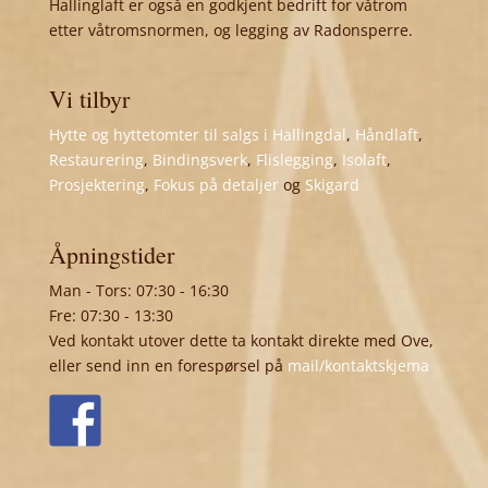
Hallinglaft er også en godkjent bedrift for våtrom
etter våtromsnormen, og legging av Radonsperre.
Vi tilbyr
Hytte og hyttetomter til salgs i Hallingdal
,
Håndlaft
,
Restaurering
,
Bindingsverk
,
Flislegging
,
Isolaft
,
Prosjektering
,
Fokus på detaljer
og
Skigard
Åpningstider
Man - Tors: 07:30 - 16:30
Fre: 07:30 - 13:30
Ved kontakt utover dette ta kontakt direkte med Ove,
eller send inn en forespørsel på
mail/kontaktskjema