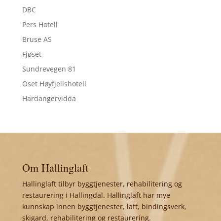
DBC
Pers Hotell
Bruse AS
Fjøset
Sundrevegen 81
Oset Høyfjellshotell
Hardangervidda
Om Hallinglaft
Hallinglaft tilbyr byggtjenester, rehabilitering og
restaurering i Hallingdal. Hallinglaft har mye
kunnskap innen byggtjenester, laft, bindingsverk,
skigard, rehabilitering og restaurering.