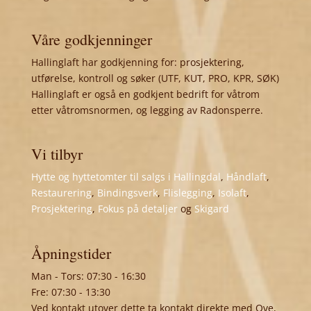
Våre godkjenninger
Hallinglaft har godkjenning for: prosjektering,
utførelse, kontroll og søker (UTF, KUT, PRO, KPR, SØK)
Hallinglaft er også en godkjent bedrift for våtrom
etter våtromsnormen, og legging av Radonsperre.
Vi tilbyr
Hytte og hyttetomter til salgs i Hallingdal
,
Håndlaft
,
Restaurering
,
Bindingsverk
,
Flislegging
,
Isolaft
,
Prosjektering
,
Fokus på detaljer
og
Skigard
Åpningstider
Man - Tors: 07:30 - 16:30
Fre: 07:30 - 13:30
Ved kontakt utover dette ta kontakt direkte med Ove,