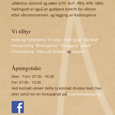
utførelse, kontroll og søker (UTF, KUT, PRO, KPR, SØK)
Hallinglaft er også en godkjent bedrift for våtrom
etter våtromsnormen, og legging av Radonsperre.
Vi tilbyr
Hytte og hyttetomter til salgs i Hallingdal
,
Håndlaft
,
Restaurering
,
Bindingsverk
,
Flislegging
,
Isolaft
,
Prosjektering
,
Fokus på detaljer
og
Skigard
Åpningstider
Man - Tors: 07:30 - 16:30
Fre: 07:30 - 13:30
Ved kontakt utover dette ta kontakt direkte med Ove,
eller send inn en forespørsel på
mail/kontaktskjema