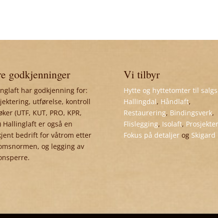
e godkjenninger
Vi tilbyr
inglaft har godkjenning for:
Hytte og hyttetomter til salgs
jektering, utførelse, kontroll
Hallingdal
,
Håndlaft
,
øker (UTF, KUT, PRO, KPR,
Restaurering
,
Bindingsverk
,
 Hallinglaft er også en
Flislegging
,
Isolaft
,
Prosjekte
jent bedrift for våtrom etter
Fokus på detaljer
og
Skigard
omsnormen, og legging av
onsperre.