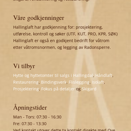
Våre godkjenninger
Hallinglaft har godkjenning for: prosjektering,
utførelse, kontroll og søker (UTF, KUT, PRO, KPR, SØK)
Hallinglaft er også en godkjent bedrift for våtrom
etter våtromsnormen, og legging av Radonsperre.
Vi tilbyr
Hytte og hyttetomter til salgs i Hallingdal
,
Håndlaft
,
Restaurering
,
Bindingsverk
,
Flislegging
,
Isolaft
,
Prosjektering
,
Fokus på detaljer
og
Skigard
Åpningstider
Man - Tors: 07:30 - 16:30
Fre: 07:30 - 13:30
Ved kontakt utover dette ta kontakt direkte med Ove,