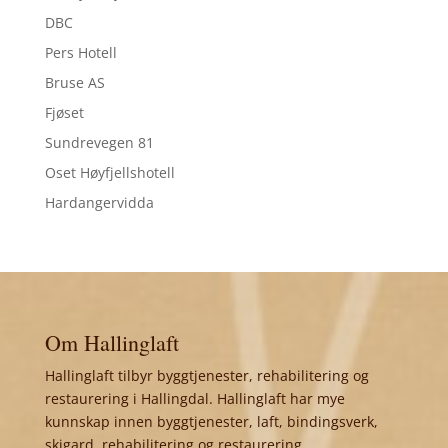
DBC
Pers Hotell
Bruse AS
Fjøset
Sundrevegen 81
Oset Høyfjellshotell
Hardangervidda
Om Hallinglaft
Hallinglaft tilbyr byggtjenester, rehabilitering og
restaurering i Hallingdal. Hallinglaft har mye
kunnskap innen byggtjenester, laft, bindingsverk,
skigard, rehabilitering og restaurering.