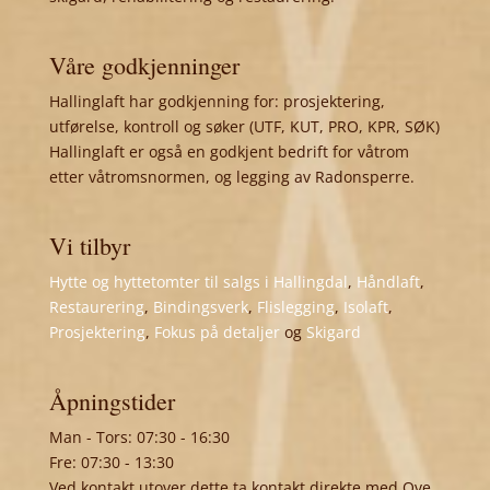
Våre godkjenninger
Hallinglaft har godkjenning for: prosjektering,
utførelse, kontroll og søker (UTF, KUT, PRO, KPR, SØK)
Hallinglaft er også en godkjent bedrift for våtrom
etter våtromsnormen, og legging av Radonsperre.
Vi tilbyr
Hytte og hyttetomter til salgs i Hallingdal
,
Håndlaft
,
Restaurering
,
Bindingsverk
,
Flislegging
,
Isolaft
,
Prosjektering
,
Fokus på detaljer
og
Skigard
Åpningstider
Man - Tors: 07:30 - 16:30
Fre: 07:30 - 13:30
Ved kontakt utover dette ta kontakt direkte med Ove,