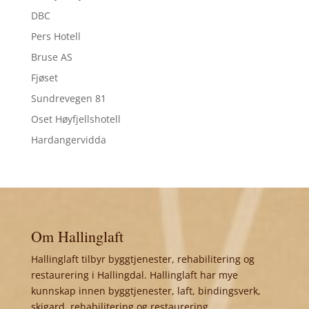
DBC
Pers Hotell
Bruse AS
Fjøset
Sundrevegen 81
Oset Høyfjellshotell
Hardangervidda
Om Hallinglaft
Hallinglaft tilbyr byggtjenester, rehabilitering og
restaurering i Hallingdal. Hallinglaft har mye
kunnskap innen byggtjenester, laft, bindingsverk,
skigard, rehabilitering og restaurering.