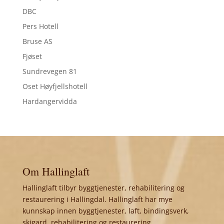
DBC
Pers Hotell
Bruse AS
Fjøset
Sundrevegen 81
Oset Høyfjellshotell
Hardangervidda
Om Hallinglaft
Hallinglaft tilbyr byggtjenester, rehabilitering og
restaurering i Hallingdal. Hallinglaft har mye
kunnskap innen byggtjenester, laft, bindingsverk,
skigard, rehabilitering og restaurering.