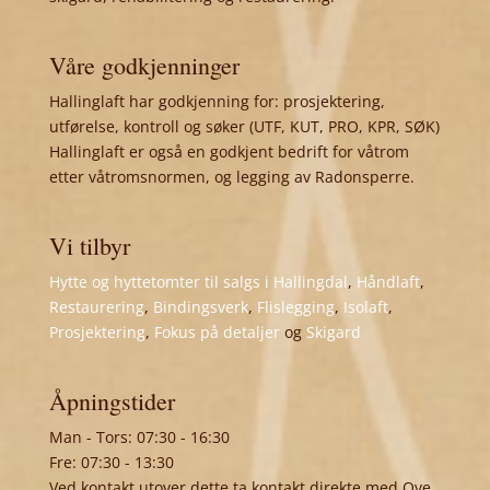
Våre godkjenninger
Hallinglaft har godkjenning for: prosjektering,
utførelse, kontroll og søker (UTF, KUT, PRO, KPR, SØK)
Hallinglaft er også en godkjent bedrift for våtrom
etter våtromsnormen, og legging av Radonsperre.
Vi tilbyr
Hytte og hyttetomter til salgs i Hallingdal
,
Håndlaft
,
Restaurering
,
Bindingsverk
,
Flislegging
,
Isolaft
,
Prosjektering
,
Fokus på detaljer
og
Skigard
Åpningstider
Man - Tors: 07:30 - 16:30
Fre: 07:30 - 13:30
Ved kontakt utover dette ta kontakt direkte med Ove,