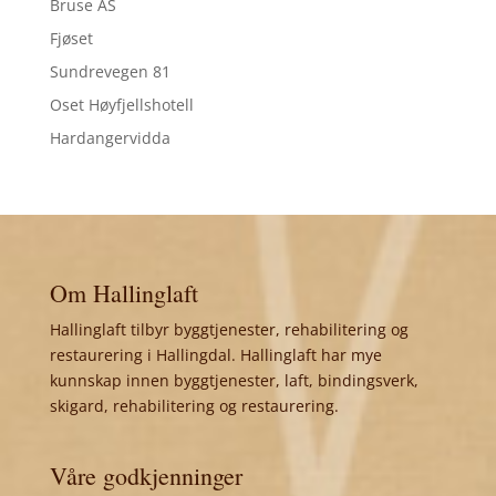
Bruse AS
Fjøset
Sundrevegen 81
Oset Høyfjellshotell
Hardangervidda
Om Hallinglaft
Hallinglaft tilbyr byggtjenester, rehabilitering og
restaurering i Hallingdal. Hallinglaft har mye
kunnskap innen byggtjenester, laft, bindingsverk,
skigard, rehabilitering og restaurering.
Våre godkjenninger