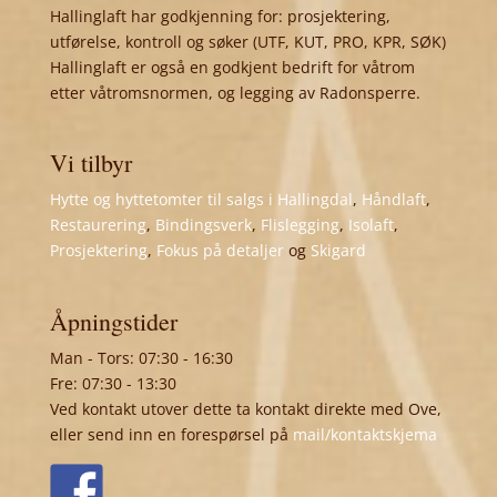
Hallinglaft har godkjenning for: prosjektering,
utførelse, kontroll og søker (UTF, KUT, PRO, KPR, SØK)
Hallinglaft er også en godkjent bedrift for våtrom
etter våtromsnormen, og legging av Radonsperre.
Vi tilbyr
Hytte og hyttetomter til salgs i Hallingdal
,
Håndlaft
,
Restaurering
,
Bindingsverk
,
Flislegging
,
Isolaft
,
Prosjektering
,
Fokus på detaljer
og
Skigard
Åpningstider
Man - Tors: 07:30 - 16:30
Fre: 07:30 - 13:30
Ved kontakt utover dette ta kontakt direkte med Ove,
eller send inn en forespørsel på
mail/kontaktskjema