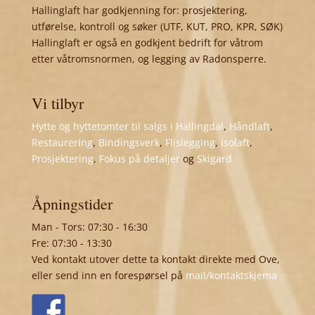
Hallinglaft har godkjenning for: prosjektering,
utførelse, kontroll og søker (UTF, KUT, PRO, KPR, SØK)
Hallinglaft er også en godkjent bedrift for våtrom
etter våtromsnormen, og legging av Radonsperre.
Vi tilbyr
Hytte og hyttetomter til salgs i Hallingdal
,
Håndlaft
,
Restaurering
,
Bindingsverk
,
Flislegging
,
Isolaft
,
Prosjektering
,
Fokus på detaljer
og
Skigard
Åpningstider
Man - Tors: 07:30 - 16:30
Fre: 07:30 - 13:30
Ved kontakt utover dette ta kontakt direkte med Ove,
eller send inn en forespørsel på
mail/kontaktskjema