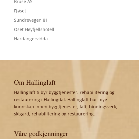
Bruse AS
Fjøset
Sundrevegen 81
Oset Høyfjellshotell
Hardangervidda
Om Hallinglaft
Hallinglaft tilbyr byggtjenester, rehabilitering og
restaurering i Hallingdal. Hallinglaft har mye
kunnskap innen byggtjenester, laft, bindingsverk,
skigard, rehabilitering og restaurering.
Våre godkjenninger