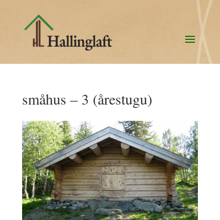
småhus – 3 (årestugu)