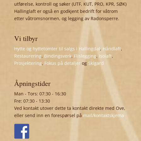
utførelse, kontroll og søker (UTF, KUT, PRO, KPR, SØK)
Hallinglaft er også en godkjent bedrift for våtrom
etter våtromsnormen, og legging av Radonsperre.
Vi tilbyr
Hytte og hyttetomter til salgs i Hallingdal
,
Håndlaft
,
Restaurering
,
Bindingsverk
,
Flislegging
,
Isolaft
,
Prosjektering
,
Fokus på detaljer
og
Skigard
Åpningstider
Man - Tors: 07:30 - 16:30
Fre: 07:30 - 13:30
Ved kontakt utover dette ta kontakt direkte med Ove,
eller send inn en forespørsel på
mail/kontaktskjema