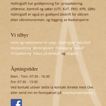
Hallinglaft har godkjenning for: prosjektering,
utførelse, kontroll og søker (UTF, KUT, PRO, KPR, SØK)
Hallinglaft er også en godkjent bedrift for våtrom
etter våtromsnormen, og legging av Radonsperre.
Vi tilbyr
Hytte og hyttetomter til salgs i Hallingdal
,
Håndlaft
,
Restaurering
,
Bindingsverk
,
Flislegging
,
Isolaft
,
Prosjektering
,
Fokus på detaljer
og
Skigard
Åpningstider
Man - Tors: 07:30 - 16:30
Fre: 07:30 - 13:30
Ved kontakt utover dette ta kontakt direkte med Ove,
eller send inn en forespørsel på
mail/kontaktskjema