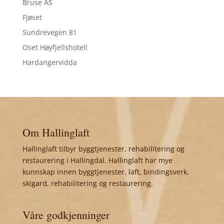
Bruse AS
Fjøset
Sundrevegen 81
Oset Høyfjellshotell
Hardangervidda
Om Hallinglaft
Hallinglaft tilbyr byggtjenester, rehabilitering og
restaurering i Hallingdal. Hallinglaft har mye
kunnskap innen byggtjenester, laft, bindingsverk,
skigard, rehabilitering og restaurering.
Våre godkjenninger