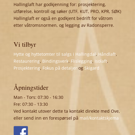
Hallinglaft har godkjenning for: prosjektering,
utførelse, kontroll og søker (UTF, KUT, PRO, KPR, SØK)
Hallinglaft er også en godkjent bedrift for våtrom
etter våtromsnormen, og legging av Radonsperre.
Vi tilbyr
Hytte og hyttetomter til salgs i Hallingdal
,
Håndlaft
,
Restaurering
,
Bindingsverk
,
Flislegging
,
Isolaft
,
Prosjektering
,
Fokus på detaljer
og
Skigard
Åpningstider
Man - Tors: 07:30 - 16:30
Fre: 07:30 - 13:30
Ved kontakt utover dette ta kontakt direkte med Ove,
eller send inn en forespørsel på
mail/kontaktskjema