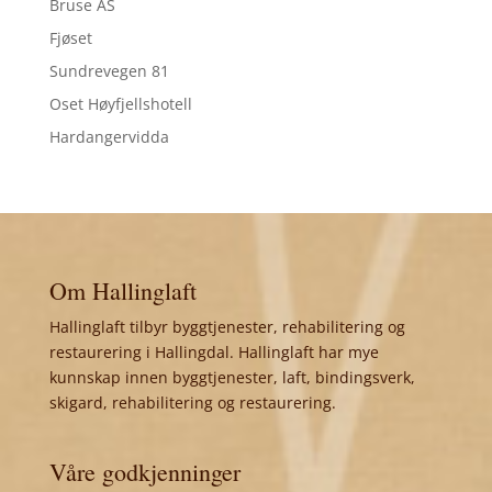
Bruse AS
Fjøset
Sundrevegen 81
Oset Høyfjellshotell
Hardangervidda
Om Hallinglaft
Hallinglaft tilbyr byggtjenester, rehabilitering og
restaurering i Hallingdal. Hallinglaft har mye
kunnskap innen byggtjenester, laft, bindingsverk,
skigard, rehabilitering og restaurering.
Våre godkjenninger