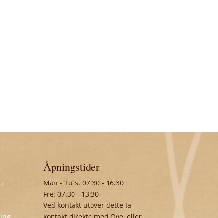
Åpningstider
 i
Man - Tors: 07:30 - 16:30
Fre: 07:30 - 13:30
Ved kontakt utover dette ta
ring
,
kontakt direkte med Ove, eller