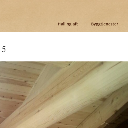
Hallinglaft
Byggtjenester
-5