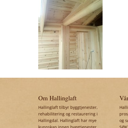
Om Hallinglaft
Vår
Hallinglaft tilbyr byggtjenester,
Hall
rehabilitering og restaurering i
pros
Hallingdal. Hallinglaft har mye
og s
kunnskap innen byggtjenester,
SØK)