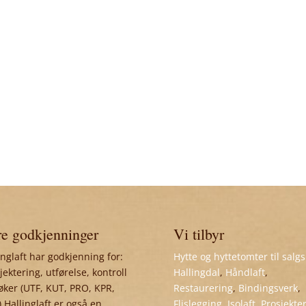
e godkjenninger
Vi tilbyr
inglaft har godkjenning for:
Hytte og hyttetomter til salgs
jektering, utførelse, kontroll
Hallingdal
,
Håndlaft
,
øker (UTF, KUT, PRO, KPR,
Restaurering
,
Bindingsverk
,
 Hallinglaft er også en
Flislegging
,
Isolaft
,
Prosjekte