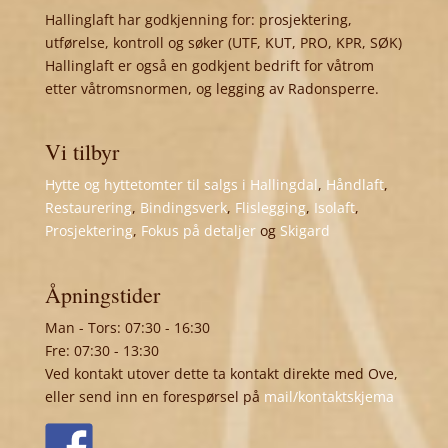
Hallinglaft har godkjenning for: prosjektering,
utførelse, kontroll og søker (UTF, KUT, PRO, KPR, SØK)
Hallinglaft er også en godkjent bedrift for våtrom
etter våtromsnormen, og legging av Radonsperre.
Vi tilbyr
Hytte og hyttetomter til salgs i Hallingdal
,
Håndlaft
,
Restaurering
,
Bindingsverk
,
Flislegging
,
Isolaft
,
Prosjektering
,
Fokus på detaljer
og
Skigard
Åpningstider
Man - Tors: 07:30 - 16:30
Fre: 07:30 - 13:30
Ved kontakt utover dette ta kontakt direkte med Ove,
eller send inn en forespørsel på
mail/kontaktskjema