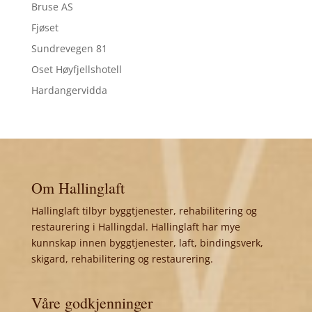
Bruse AS
Fjøset
Sundrevegen 81
Oset Høyfjellshotell
Hardangervidda
Om Hallinglaft
Hallinglaft tilbyr byggtjenester, rehabilitering og
restaurering i Hallingdal. Hallinglaft har mye
kunnskap innen byggtjenester, laft, bindingsverk,
skigard, rehabilitering og restaurering.
Våre godkjenninger