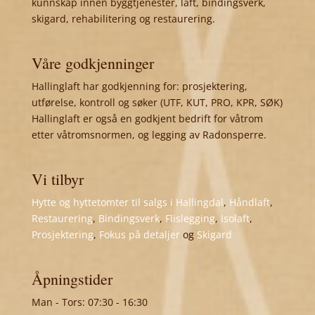
kunnskap innen byggtjenester, laft, bindingsverk,
skigard, rehabilitering og restaurering.
Våre godkjenninger
Hallinglaft har godkjenning for: prosjektering,
utførelse, kontroll og søker (UTF, KUT, PRO, KPR, SØK)
Hallinglaft er også en godkjent bedrift for våtrom
etter våtromsnormen, og legging av Radonsperre.
Vi tilbyr
Hytte og hyttetomter til salgs i Hallingdal
,
Håndlaft
,
Restaurering
,
Bindingsverk
,
Flislegging
,
Isolaft
,
Prosjektering
,
Fokus på detaljer
og
Skigard
Åpningstider
Man - Tors: 07:30 - 16:30