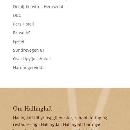
Detaljrik hytte i Hemsedal
DBC
Pers Hotell
Bruse AS
Fjøset
Sundrevegen 81
Oset Høyfjellshotell
Hardangervidda
Om Hallinglaft
Hallinglaft tilbyr byggtjenester, rehabilitering og
restaurering i Hallingdal. Hallinglaft har mye