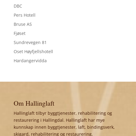
DBC
Pers Hotell
Bruse AS
Fjøset
Sundrevegen 81
Oset Høyfjellshotell
Hardangervidda
Om Hallinglaft
Hallinglaft tilbyr byggtjenester, rehabilitering og
restaurering i Hallingdal. Hallinglaft har mye
kunnskap innen byggtjenester, laft, bindingsverk,
skigard, rehabilitering og restaurering.