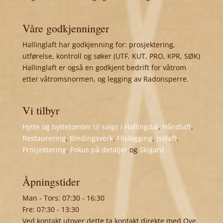
Våre godkjenninger
Hallinglaft har godkjenning for: prosjektering,
utførelse, kontroll og søker (UTF, KUT, PRO, KPR, SØK)
Hallinglaft er også en godkjent bedrift for våtrom
etter våtromsnormen, og legging av Radonsperre.
Vi tilbyr
Hytte og hyttetomter til salgs i Hallingdal
,
Håndlaft
,
Restaurering
,
Bindingsverk
,
Flislegging
,
Isolaft
,
Prosjektering
,
Fokus på detaljer
og
Skigard
Åpningstider
Man - Tors: 07:30 - 16:30
Fre: 07:30 - 13:30
Ved kontakt utover dette ta kontakt direkte med Ove,