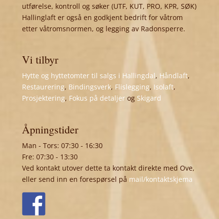
utførelse, kontroll og søker (UTF, KUT, PRO, KPR, SØK)
Hallinglaft er også en godkjent bedrift for våtrom
etter våtromsnormen, og legging av Radonsperre.
Vi tilbyr
Hytte og hyttetomter til salgs i Hallingdal
,
Håndlaft
,
Restaurering
,
Bindingsverk
,
Flislegging
,
Isolaft
,
Prosjektering
,
Fokus på detaljer
og
Skigard
Åpningstider
Man - Tors: 07:30 - 16:30
Fre: 07:30 - 13:30
Ved kontakt utover dette ta kontakt direkte med Ove,
eller send inn en forespørsel på
mail/kontaktskjema