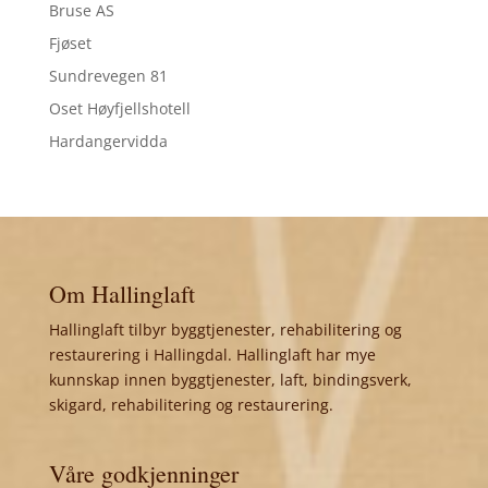
Bruse AS
Fjøset
Sundrevegen 81
Oset Høyfjellshotell
Hardangervidda
Om Hallinglaft
Hallinglaft tilbyr byggtjenester, rehabilitering og
restaurering i Hallingdal. Hallinglaft har mye
kunnskap innen byggtjenester, laft, bindingsverk,
skigard, rehabilitering og restaurering.
Våre godkjenninger