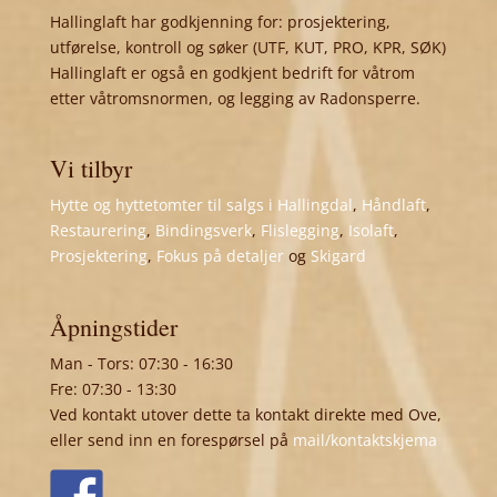
Hallinglaft har godkjenning for: prosjektering,
utførelse, kontroll og søker (UTF, KUT, PRO, KPR, SØK)
Hallinglaft er også en godkjent bedrift for våtrom
etter våtromsnormen, og legging av Radonsperre.
Vi tilbyr
Hytte og hyttetomter til salgs i Hallingdal
,
Håndlaft
,
Restaurering
,
Bindingsverk
,
Flislegging
,
Isolaft
,
Prosjektering
,
Fokus på detaljer
og
Skigard
Åpningstider
Man - Tors: 07:30 - 16:30
Fre: 07:30 - 13:30
Ved kontakt utover dette ta kontakt direkte med Ove,
eller send inn en forespørsel på
mail/kontaktskjema