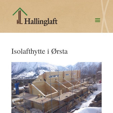
Isolafthytte i Ørsta