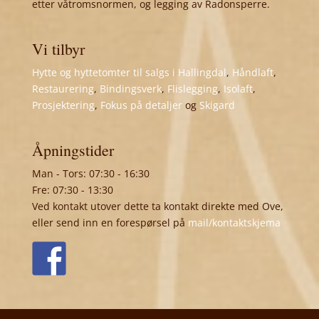
etter våtromsnormen, og legging av Radonsperre.
Vi tilbyr
Hytte og hyttetomter til salgs i Hallingdal
,
Håndlaft
,
Restaurering
,
Bindingsverk
,
Flislegging
,
Isolaft
,
Prosjektering
,
Fokus på detaljer
og
Skigard
Åpningstider
Man - Tors: 07:30 - 16:30
Fre: 07:30 - 13:30
Ved kontakt utover dette ta kontakt direkte med Ove,
eller send inn en forespørsel på
mail/kontaktskjema