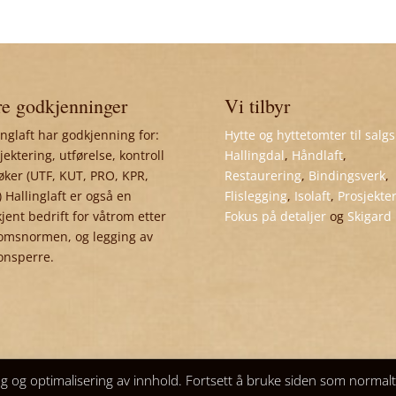
e godkjenninger
Vi tilbyr
inglaft har godkjenning for:
Hytte og hyttetomter til salgs
jektering, utførelse, kontroll
Hallingdal
,
Håndlaft
,
øker (UTF, KUT, PRO, KPR,
Restaurering
,
Bindingsverk
,
 Hallinglaft er også en
Flislegging
,
Isolaft
,
Prosjekte
jent bedrift for våtrom etter
Fokus på detaljer
og
Skigard
omsnormen, og legging av
onsperre.
ng og optimalisering av innhold. Fortsett å bruke siden som normal