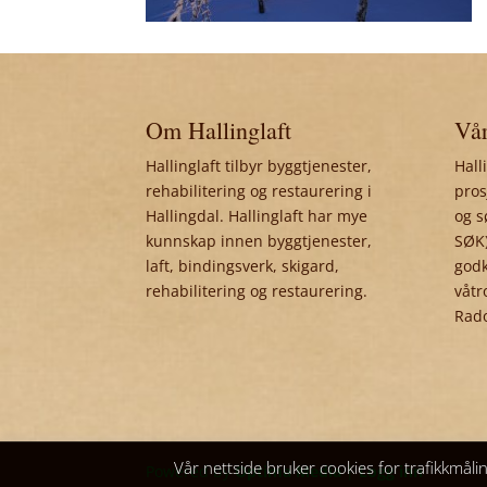
Om Hallinglaft
Vår
Hallinglaft tilbyr byggtjenester,
Hall
rehabilitering og restaurering i
pros
Hallingdal. Hallinglaft har mye
og s
kunnskap innen byggtjenester,
SØK)
laft, bindingsverk, skigard,
godk
rehabilitering og restaurering.
våtr
Rad
Vår nettside bruker cookies for trafikkmåli
Powered by
Optima Media
|
Logg inn