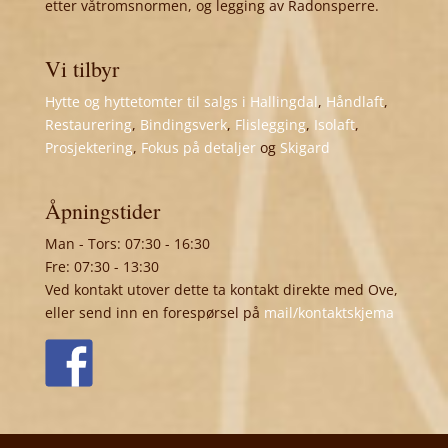
etter våtromsnormen, og legging av Radonsperre.
Vi tilbyr
Hytte og hyttetomter til salgs i Hallingdal
,
Håndlaft
,
Restaurering
,
Bindingsverk
,
Flislegging
,
Isolaft
,
Prosjektering
,
Fokus på detaljer
og
Skigard
Åpningstider
Man - Tors: 07:30 - 16:30
Fre: 07:30 - 13:30
Ved kontakt utover dette ta kontakt direkte med Ove,
eller send inn en forespørsel på
mail/kontaktskjema