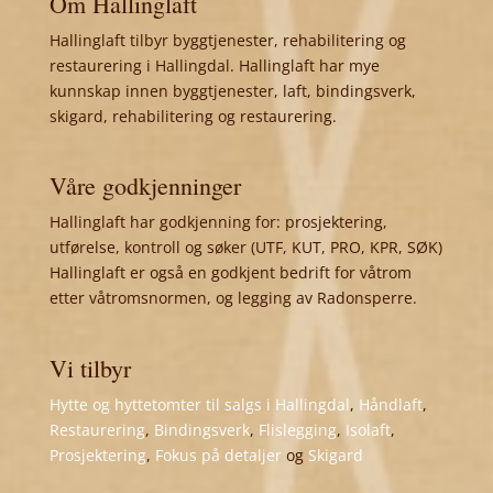
Om Hallinglaft
Hallinglaft tilbyr byggtjenester, rehabilitering og
restaurering i Hallingdal. Hallinglaft har mye
kunnskap innen byggtjenester, laft, bindingsverk,
skigard, rehabilitering og restaurering.
Våre godkjenninger
Hallinglaft har godkjenning for: prosjektering,
utførelse, kontroll og søker (UTF, KUT, PRO, KPR, SØK)
Hallinglaft er også en godkjent bedrift for våtrom
etter våtromsnormen, og legging av Radonsperre.
Vi tilbyr
Hytte og hyttetomter til salgs i Hallingdal
,
Håndlaft
,
Restaurering
,
Bindingsverk
,
Flislegging
,
Isolaft
,
Prosjektering
,
Fokus på detaljer
og
Skigard