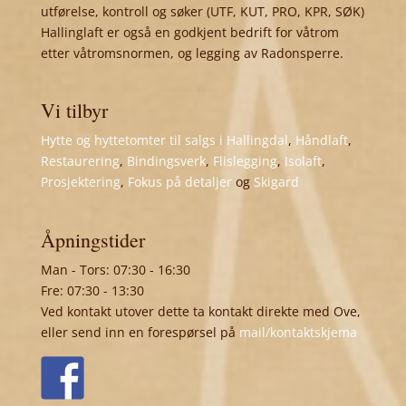
utførelse, kontroll og søker (UTF, KUT, PRO, KPR, SØK)
Hallinglaft er også en godkjent bedrift for våtrom
etter våtromsnormen, og legging av Radonsperre.
Vi tilbyr
Hytte og hyttetomter til salgs i Hallingdal
,
Håndlaft
,
Restaurering
,
Bindingsverk
,
Flislegging
,
Isolaft
,
Prosjektering
,
Fokus på detaljer
og
Skigard
Åpningstider
Man - Tors: 07:30 - 16:30
Fre: 07:30 - 13:30
Ved kontakt utover dette ta kontakt direkte med Ove,
eller send inn en forespørsel på
mail/kontaktskjema